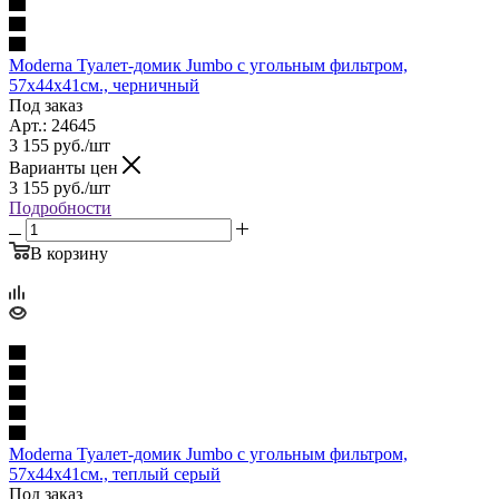
Moderna Туалет-домик Jumbo с угольным фильтром,
57х44х41см., черничный
Под заказ
Арт.: 24645
3 155
руб.
/шт
Варианты цен
3 155
руб.
/шт
Подробности
В корзину
Moderna Туалет-домик Jumbo с угольным фильтром,
57х44х41см., теплый серый
Под заказ