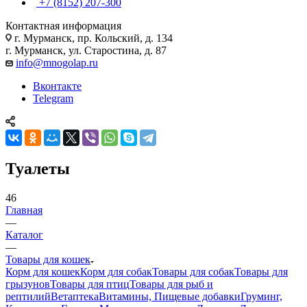
+7 (8152) 207-300
Контактная информация
г. Мурманск, пр. Кольский, д. 134
г. Мурманск, ул. Старостина, д. 87
info@mnogolap.ru
Вконтакте
Telegram
Туалеты
46
Главная
—
Каталог
—
Товары для кошек
Корм для кошек
Корм для собак
Товары для собак
Товары для
грызунов
Товары для птиц
Товары для рыб и
рептилий
Ветаптека
Витамины, Пищевые добавки
Груминг,