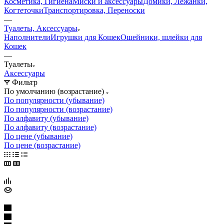
Косметика, Гигиена
Миски и аксессуары
Домики, Лежанки,
Когтеточки
Транспортировка, Переноски
—
Туалеты, Аксессуары
Наполнители
Игрушки для Кошек
Ошейники, шлейки для
Кошек
—
Туалеты
Аксессуары
Фильтр
По умолчанию (возрастание)
По популярности (убывание)
По популярности (возрастание)
По алфавиту (убывание)
По алфавиту (возрастание)
По цене (убывание)
По цене (возрастание)