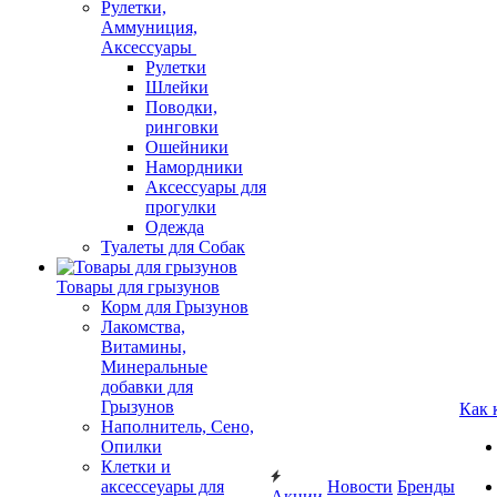
Рулетки,
Аммуниция,
Аксессуары
Рулетки
Шлейки
Поводки,
ринговки
Ошейники
Намордники
Аксессуары для
прогулки
Одежда
Туалеты для Собак
Товары для грызунов
Корм для Грызунов
Лакомства,
Витамины,
Минеральные
добавки для
Грызунов
Как 
Наполнитель, Сено,
Опилки
Клетки и
аксессеуары для
Новости
Бренды
Акции