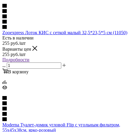
Zooexpress Лоток КИС с сеткой малый 32,5*23,5*5 см (11050)
Есть в наличии
255
руб.
/шт
Варианты цен
255
руб.
/шт
Подробности
В корзину
Moderna Туалет-домик угловой Flip с угольным фильтром,
55х45х38см, ярко-розовый