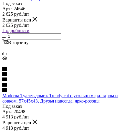
Под заказ
Арт.: 24646
2 625
руб.
/шт
Варианты цен
2 625
руб.
/шт
Подробности
В корзину
Moderna Туалет-домик Trendy cat с угольным фильтром и
совком, 57х45х43, Друзья навсегда, ярко-розовы
Под заказ
Арт.: 20498
4 913
руб.
/шт
Варианты цен
4 913
руб.
/шт