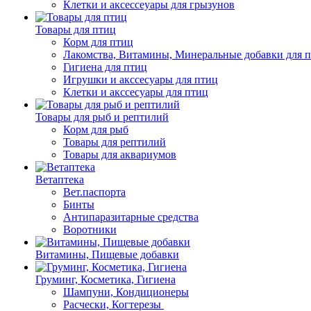
Клетки и аксессеуары для грызунов
Товары для птиц
Корм для птиц
Лакомства, Витамины, Минеральные добавки для 
Гигиена для птиц
Игрушки и акссесуары для птиц
Клетки и акссесуары для птиц
Товары для рыб и рептилий
Корм для рыб
Товары для рептилий
Товары для аквариумов
Ветаптека
Вет.паспорта
Бинты
Антипаразитарные средства
Воротники
Витамины, Пищевые добавки
Груминг, Косметика, Гигиена
Шампуни, Кондиционеры
Расчески, Когтерезы