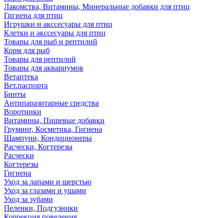
Лакомства, Витамины, Минеральные добавки для птиц
Гигиена для птиц
Игрушки и акссесуары для птиц
Клетки и акссесуары для птиц
Товары для рыб и рептилий
Корм для рыб
Товары для рептилий
Товары для аквариумов
Ветаптека
Вет.паспорта
Бинты
Антипаразитарные средства
Воротники
Витамины, Пищевые добавки
Груминг, Косметика, Гигиена
Шампуни, Кондиционеры
Расчески, Когтерезы
Расчески
Когтерезы
Гигиена
Уход за лапами и шерстью
Уход за глазами и ушами
Уход за зубами
Пеленки, Подгузники
Коррекция поведения