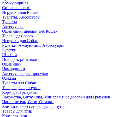
Комкующийся
Силикагелевый
Игрушки для Кошек
Туалеты, Аксессуары
Туалеты
Аксессуары
Ошейники, шлейки для Кошек
Товары для собак
Игрушки для Собак
Рулетки, Аммуниция, Аксессуары
Рулетки
Шлейки
Поводки, ринговки
Ошейники
Намордники
Аксессуары для прогулки
Одежда
Туалеты для Собак
Товары для грызунов
Корм для Грызунов
Лакомства, Витамины, Минеральные добавки для Грызунов
Наполнитель, Сено, Опилки
Клетки и аксессеуары для грызунов
Товары для птиц
Корм для птиц