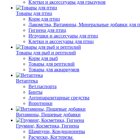
Клетки и аксессеуары для грызунов
Товары для птиц
Корм для птиц
Лакомства, Витамины, Минеральные добавки для 
Гигиена для птиц
Игрушки и акссесуары для птиц
Клетки и акссесуары для птиц
Товары для рыб и рептилий
Корм для рыб
Товары для рептилий
Товары для аквариумов
Ветаптека
Вет.паспорта
Бинты
Антипаразитарные средства
Воротники
Витамины, Пищевые добавки
Груминг, Косметика, Гигиена
Шампуни, Кондиционеры
Расчески, Когтерезы