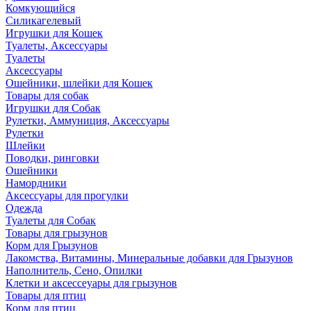
Комкующийся
Силикагелевый
Игрушки для Кошек
Туалеты, Аксессуары
Туалеты
Аксессуары
Ошейники, шлейки для Кошек
Товары для собак
Игрушки для Собак
Рулетки, Аммуниция, Аксессуары
Рулетки
Шлейки
Поводки, ринговки
Ошейники
Намордники
Аксессуары для прогулки
Одежда
Туалеты для Собак
Товары для грызунов
Корм для Грызунов
Лакомства, Витамины, Минеральные добавки для Грызунов
Наполнитель, Сено, Опилки
Клетки и аксессеуары для грызунов
Товары для птиц
Корм для птиц