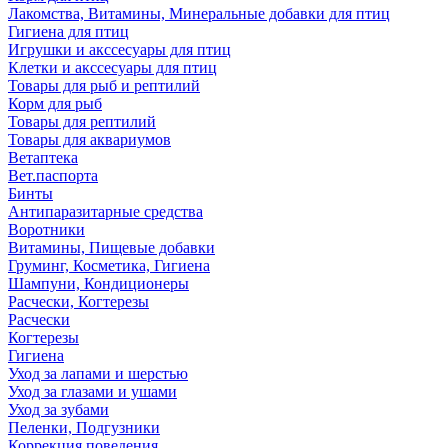
Лакомства, Витамины, Минеральные добавки для птиц
Гигиена для птиц
Игрушки и акссесуары для птиц
Клетки и акссесуары для птиц
Товары для рыб и рептилий
Корм для рыб
Товары для рептилий
Товары для аквариумов
Ветаптека
Вет.паспорта
Бинты
Антипаразитарные средства
Воротники
Витамины, Пищевые добавки
Груминг, Косметика, Гигиена
Шампуни, Кондиционеры
Расчески, Когтерезы
Расчески
Когтерезы
Гигиена
Уход за лапами и шерстью
Уход за глазами и ушами
Уход за зубами
Пеленки, Подгузники
Коррекция поведения