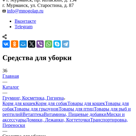
г. Мурманск, ул. Старостина, д. 87
info@mnogolap.ru
Вконтакте
Telegram
Средства для уборки
36
Главная
—
Каталог
—
Груминг, Косметика, Гигиена
Корм для кошек
Корм для собак
Товары для кошек
Товары для
собак
Товары для грызунов
Товары для птиц
Товары для рыб и
рептилий
Ветаптека
Витамины, Пищевые добавки
Миски и
аксессуары
Домики, Лежанки, Когтеточки
Транспортировка,
Переноски
—